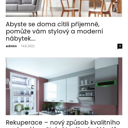
Abyste se doma cítili příjemně,
pomůže vám stylový a moderní
nábytek....
admin
-
14.8.2022
0
Rekuperace – nový způsob kvalitního