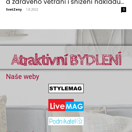
a zdravého větrání i snížení nákladů...
SvetZeny
-
1.8.2022
0
Atraktivní BYDLENÍ
Naše weby