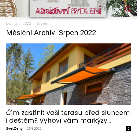
Atraktivní BYDLENÍ
Domů
2022
Srpen
Měsíční Archiv: Srpen 2022
Čím zastínit vaši terasu před sluncem
i deštěm? Vyhoví vám markýzy...
SvetZeny
-
25.8.2022
0