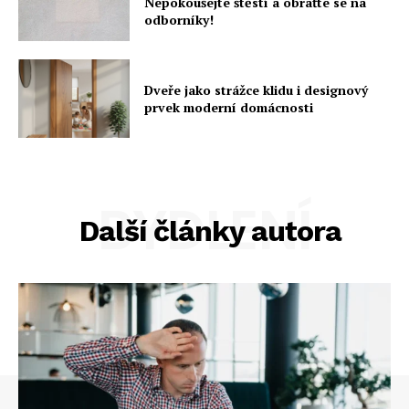
Nepokoušejte štěstí a obraťte se na
odborníky!
Dveře jako strážce klidu i designový
prvek moderní domácnosti
BYDLENÍ
Další články autora