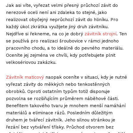
Jak asi víte, vyřezat velmi přesný průchozí závit do
nerezové oceli není ani zdaleka to stejné, jako
realizovat obyčejný neprůchozí závit do hliníku. Pro
každý úkol zkrátka využijete jiný druh závitníku.
Nejdříve si řekneme, na co je dobrý
závitník strojní
. Ten
se používá pro realizaci šroubovice v rámci jednoho
pracovního chodu, a to ideálně do pevného materiálu.
Oceníte jej zejména ve chvíli, kdy potřebujete plnit
velkosériovou zakázku.
Závitník maticový
naopak oceníte v situaci, kdy je nutné
vyřezat závity do měkkých nebo tenkostěnných
obrobků. Oproti ostatním typům totiž disponuje
pozvolna se rozšiřujícím průměrem náběhové části.
Benefitem takového tvaru je mnohem menší namáhání
materiálů a eliminace rázů. Posledním důležitým
druhem je tvářecí závitník. Jeho silnou stránkou je
řezání bez vytváření třísky. Průchod otvorem bez