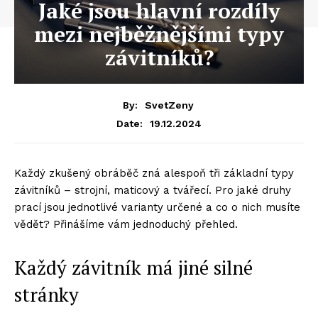
Jaké jsou hlavní rozdíly
mezi nejběžnějšími typy
závitníků?
By:
SvetZeny
19.12.2024
Date:
Každý zkušený obráběč zná alespoň tři základní typy
závitníků – strojní, maticový a tvářecí. Pro jaké druhy
prací jsou jednotlivé varianty určené a co o nich musíte
vědět? Přinášíme vám jednoduchý přehled.
Každý závitník má jiné silné
stránky