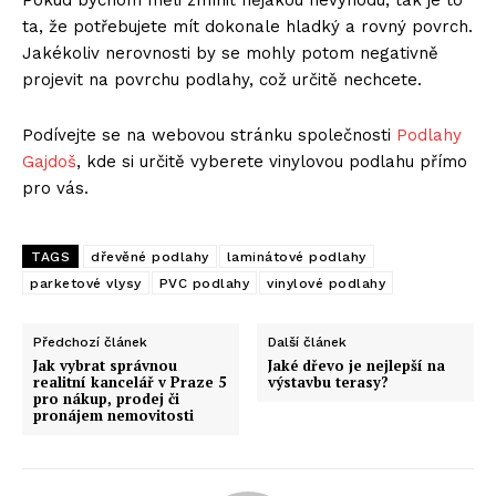
ta, že potřebujete mít dokonale hladký a rovný povrch.
Jakékoliv nerovnosti by se mohly potom negativně
projevit na povrchu podlahy, což určitě nechcete.
Podívejte se na webovou stránku společnosti
Podlahy
Gajdoš
, kde si určitě vyberete vinylovou podlahu přímo
pro vás.
TAGS
dřevěné podlahy
laminátové podlahy
parketové vlysy
PVC podlahy
vinylové podlahy
Předchozí článek
Další článek
Jak vybrat správnou
Jaké dřevo je nejlepší na
realitní kancelář v Praze 5
výstavbu terasy?
pro nákup, prodej či
pronájem nemovitosti