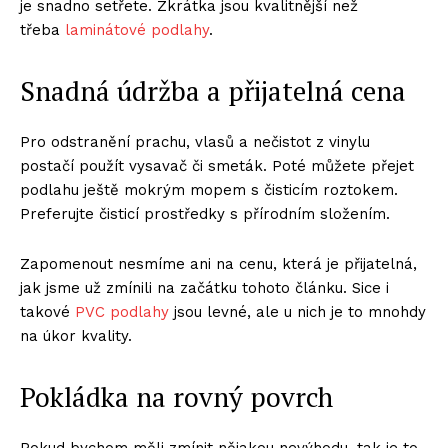
je snadno setřete. Zkrátka jsou kvalitnější než
třeba
laminátové podlahy
.
Snadná údržba a přijatelná cena
Pro odstranění prachu, vlasů a nečistot z vinylu
postačí použít vysavač či smeták. Poté můžete přejet
podlahu ještě mokrým mopem s čisticím roztokem.
Preferujte čisticí prostředky s přírodním složením.
Zapomenout nesmíme ani na cenu, která je přijatelná,
jak jsme už zmínili na začátku tohoto článku. Sice i
takové
PVC podlahy
jsou levné, ale u nich je to mnohdy
na úkor kvality.
Pokládka na rovný povrch
Pokud bychom měli zmínit nějakou nevýhodu, tak je to