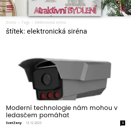
Atraktivní BYDLENÍ
Domů
Tagy
Elektronická siréna
štítek: elektronická siréna
Moderní technologie nám mohou v
ledasčem pomáhat
SvetZeny
-
13.12.2025
0