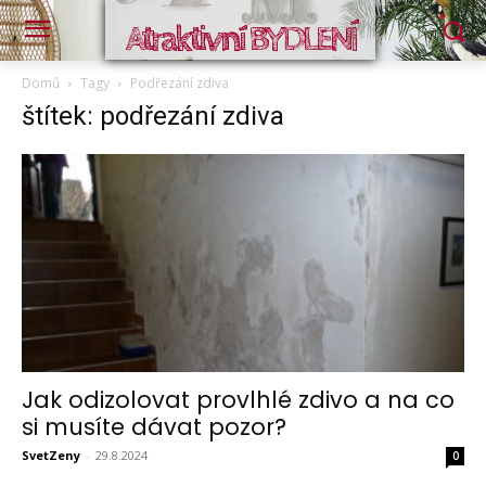
Atraktivní BYDLENÍ
Domů
Tagy
Podřezání zdiva
štítek: podřezání zdiva
Jak odizolovat provlhlé zdivo a na co
si musíte dávat pozor?
SvetZeny
-
29.8.2024
0